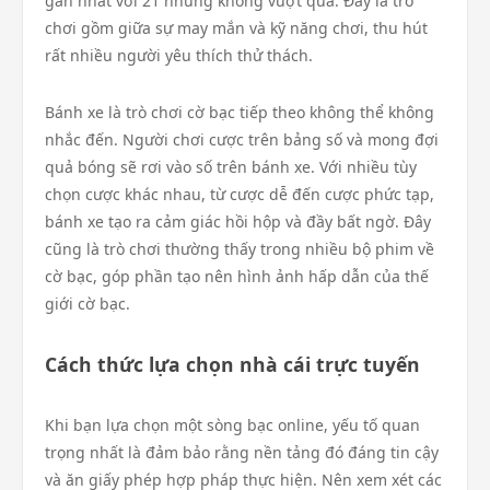
gần nhất với 21 nhưng không vượt quá. Đây là trò
chơi gồm giữa sự may mắn và kỹ năng chơi, thu hút
rất nhiều người yêu thích thử thách.
Bánh xe là trò chơi cờ bạc tiếp theo không thể không
nhắc đến. Người chơi cược trên bảng số và mong đợi
quả bóng sẽ rơi vào số trên bánh xe. Với nhiều tùy
chọn cược khác nhau, từ cược dễ đến cược phức tạp,
bánh xe tạo ra cảm giác hồi hộp và đầy bất ngờ. Đây
cũng là trò chơi thường thấy trong nhiều bộ phim về
cờ bạc, góp phần tạo nên hình ảnh hấp dẫn của thế
giới cờ bạc.
Cách thức lựa chọn nhà cái trực tuyến
Khi bạn lựa chọn một sòng bạc online, yếu tố quan
trọng nhất là đảm bảo rằng nền tảng đó đáng tin cậy
và ăn giấy phép hợp pháp thực hiện. Nên xem xét các