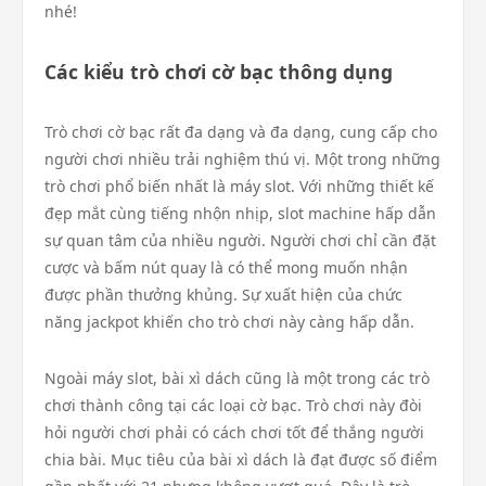
nhé!
Các kiểu trò chơi cờ bạc thông dụng
Trò chơi cờ bạc rất đa dạng và đa dạng, cung cấp cho
người chơi nhiều trải nghiệm thú vị. Một trong những
trò chơi phổ biến nhất là máy slot. Với những thiết kế
đẹp mắt cùng tiếng nhộn nhịp, slot machine hấp dẫn
sự quan tâm của nhiều người. Người chơi chỉ cần đặt
cược và bấm nút quay là có thể mong muốn nhận
được phần thưởng khủng. Sự xuất hiện của chức
năng jackpot khiến cho trò chơi này càng hấp dẫn.
Ngoài máy slot, bài xì dách cũng là một trong các trò
chơi thành công tại các loại cờ bạc. Trò chơi này đòi
hỏi người chơi phải có cách chơi tốt để thắng người
chia bài. Mục tiêu của bài xì dách là đạt được số điểm