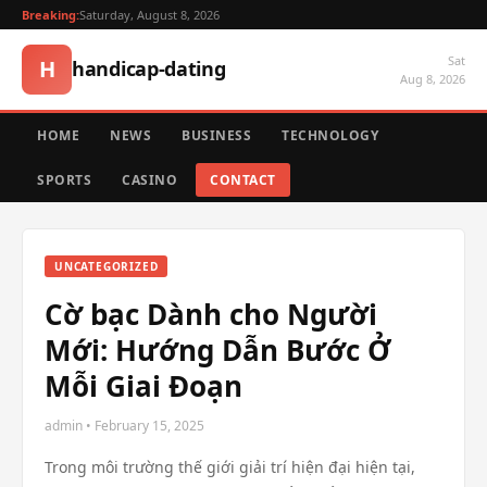
Breaking:
Saturday, August 8, 2026
Sat
H
handicap-dating
Aug 8, 2026
HOME
NEWS
BUSINESS
TECHNOLOGY
SPORTS
CASINO
CONTACT
UNCATEGORIZED
Cờ bạc Dành cho Người
Mới: Hướng Dẫn Bước Ở
Mỗi Giai Đoạn
admin • February 15, 2025
Trong môi trường thế giới giải trí hiện đại hiện tại,