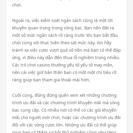
chơi.
Ngoài ra, việc kiểm soát ngân sách cũng là một lời
khuyên quan trọng trong sòng bạc. Bạn nên đặt ra
một số mức ngân sách rõ ràng trước khi bạn bắt đầu
chơi cùng với thực hiện theo sát mức này. Xin hãy
tránh xa việc cược vượt quá số tiền mà bạn có thể đáp
ứng, vì điều này dẫn đến thua lỗ nghiêm trọng nhiều.
Các trò chơi casino thường yếu tố yếu tố may mắn,
nên cái việc giữ bản thân bạn có một một chi tiêu rõ
ràng giúp bạn tham gia thoải mái hơn.
Cuối cùng, đừng đừng quên xem xét những chương
trình ưu đãi và các chương trình khuyến mãi mà sòng
bạc cung cấp. Có nhiều nơi có thể có các gói khuyến
mãi cho người mới chơi, hoặc các chương trình ưu đãi
đối với các vòng cược lớn. Những ưu đãi có thể giúp
giúp bạn có thêm cơ hội thử nghiệm cũng như tăng