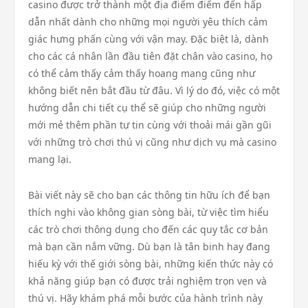
casino được trở thành một địa điểm điểm đến hấp
dẫn nhất dành cho những mọi người yêu thích cảm
giác hưng phấn cùng với vận may. Đặc biệt là, dành
cho các cá nhân lần đầu tiên đặt chân vào casino, họ
có thể cảm thấy cảm thấy hoang mang cũng như
không biết nên bắt đầu từ đâu. Vì lý do đó, việc có một
hướng dẫn chi tiết cụ thể sẽ giúp cho những người
mới mẻ thêm phần tự tin cùng với thoải mái gần gũi
với những trò chơi thú vị cũng như dịch vụ mà casino
mang lại.
Bài viết này sẽ cho bạn các thông tin hữu ích để bạn
thích nghi vào không gian sòng bài, từ việc tìm hiểu
các trò chơi thông dụng cho đến các quy tắc cơ bản
mà bạn cần nắm vững. Dù bạn là tân binh hay đang
hiếu kỳ với thế giới sòng bài, những kiến thức này có
khả năng giúp bạn có được trải nghiệm trọn vẹn và
thú vị. Hãy khám phá mỗi bước của hành trình này