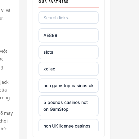
OUR PARTNERS
 vị và
ự,
u
AE888
 Một
slots
ạc
ng
xoilac
jack
non gamstop casinos uk
 của
trong
5 pounds casinos not
on GamStop
tố may
chơi
non UK license casinos
cược