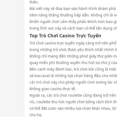
thân.
Bài viết này sẽ đưa bạn vào hành trình khám phá n
tiềm năng thắng thưởng hấp dẫn. Không chỉ là nơi 
khiến người chơi cảm thấy phấn khích hơn bao gi
trong lĩnh vực này và cách bạn có thể tận dụng c
Top Trò Chơi Casino Trực Tuyến
Trò chơi casino trực tuyến ngày càng trở nên phổ b
trong những trò chơi được yêu thích nhất chính l
không chỉ mang đến những phút giây thư giãn mà 
quay miễn phí thường xuyên thu hút sự chú ý của
Bên cạnh máy đánh bạc, trò chơi bài cũng là một p
và baccarat là những lựa chọn hàng đầu cho những 
các trò chơi này cho phép người chơi tương tác v
không gian casino thực tế.
Ngoài ra, các trò chơi roulette cũng đang trở nê
rủi, roulette thu hút người chơi bằng cách kích 
có thể đặt cược vào nhiều lựa chọn khác nhau, từ
cho họ.