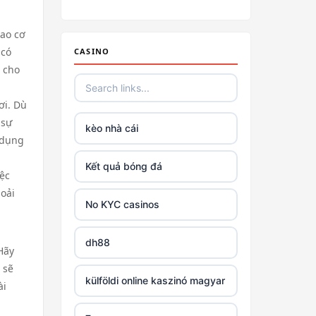
Irish casino online
cao cơ
tr88
 có
CASINO
à cho
tr88
ơi. Dù
 sự
https://tg88link.com/
kèo nhà cái
 dụng
https://u8888.town
Kết quả bóng đá
iệc
hoải
TR88
No KYC casinos
uu 88
dh88
Hãy
 sẽ
tr88 win
külföldi online kaszinó magyar
ài
tg88 com