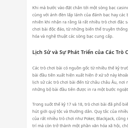
Khi mà bước vào đặt chân tới một sòng bạc casino
cùng với ánh đèn lấp lánh của đánh bạc hay các b
nhiên khi nhận ra rằng là rất nhiều trò chơi đặc
chơi bài độc đáo, từ những biến thể truyền thốn
hóa và nghệ thuật các sòng bạc cung cấp.
Lịch Sử và Sự Phát Triển của Các Trò 
Các trò chơi bài có nguồn gốc từ nhiều thế kỷ trướ
bài đầu tiên xuất hiện xuất hiện ở xứ sở này khoả
lịch sử các trò chơi bài đến từ châu châu Âu, nơi
những bộ bài đầu tiên được in ra một bước ngoặt l
Trong suốt thế kỷ 17 và 18, trò chơi bài đã phổ b
hút giới quý tộc và thường dân. Quy tắc của nhiều
của rất nhiều trò chơi như Poker, Blackjack, cũng
trí mà còn trở thành một phần văn hóa xã hội, chố