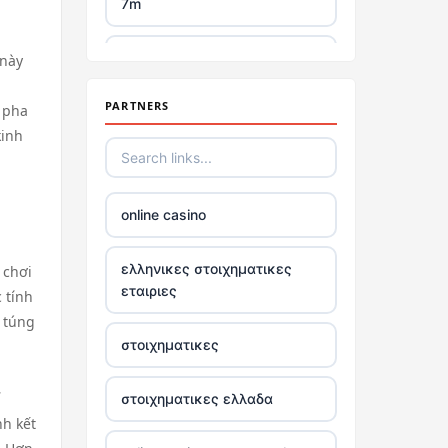
7m
tg88.mba
legjobb külföldi online kaszinó
 này
lc88
PARTNERS
 pha
nejlepší online casino bez
bankovního účtu
kinh
kuwin
online kasino
nk 88
online casino
zahranicni kasina
trang chủ Fun79
ελληνικες στοιχηματικες
 chơi
εταιριες
 tính
No KYC casinos
789 WIN
g túng
στοιχηματικες
No KYC casinos
789fcom.asia
í
στοιχηματικες ελλαδα
casino norge
nh kết
https://lv88.ltd/