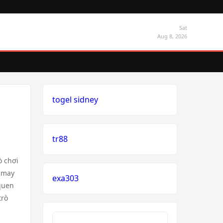
Sat
Aug 8, 2026
togel sidney
tr88
ò chơi
ự may
exa303
 quen
trò