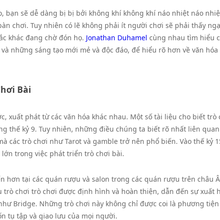
, bạn sẽ dễ dàng bị bị bởi không khí không khí náo nhiệt náo nhiệ
àn chơi. Tuy nhiên có lẽ không phải ít người chơi sẽ phải thấy ng
 sắc khác đang chờ đón họ.
Jonathan Duhamel
cùng nhau tìm hiểu c
g và những sáng tạo mới mẻ và độc đáo, để hiểu rõ hơn về văn hóa
Chơi Bài
c, xuất phát từ các văn hóa khác nhau. Một số tài liệu cho biết trò 
ng thế kỷ 9. Tuy nhiên, những điều chúng ta biết rõ nhất liên qua
 mà các trò chơi như Tarot và gamble trở nên phổ biến. Vào thế kỷ 1
ớn trong việc phát triển trò chơi bài.
iến hơn tại các quán rượu và salon trong các quán rượu trên châu Â
 trò chơi trò chơi được định hình và hoàn thiện, dẫn đến sự xuất 
 như Bridge. Những trò chơi này không chỉ được coi là phương tiện 
n tụ tập và giao lưu của mọi người.