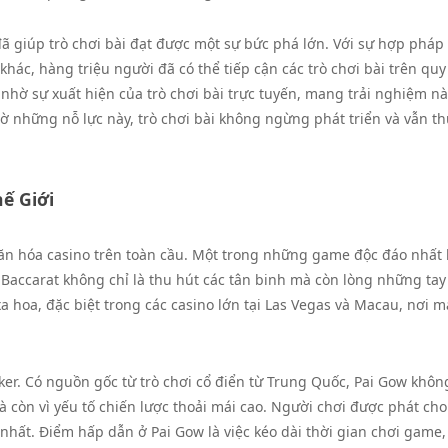
 đã giúp trò chơi bài đạt được một sự bức phá lớn. Với sự hợp pháp
hác, hàng triệu người đã có thể tiếp cận các trò chơi bài trên qu
 nhờ sự xuất hiện của trò chơi bài trực tuyến, mang trải nghiệm n
hờ những nỗ lực này, trò chơi bài không ngừng phát triển và vẫn th
ế Giới
văn hóa casino trên toàn cầu. Một trong những game độc đáo nhất 
, Baccarat không chỉ là thu hút các tân binh mà còn lòng những tay
 hoa, đặc biệt trong các casino lớn tại Las Vegas và Macau, nơi 
oker. Có nguồn gốc từ trò chơi cổ điển từ Trung Quốc, Pai Gow khôn
 còn vì yếu tố chiến lược thoải mái cao. Người chơi được phát cho
n nhất. Điểm hấp dẫn ở Pai Gow là việc kéo dài thời gian chơi game,