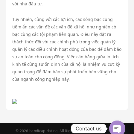
với nhà đầu tư.
Tuy nhiên, cùng với các lợi ích, các sòng bạc cũng
tiềm ẩn các vấn đề các vấn đề xã hội như nghiện cờ
bạc cùng các tội phạm liên quan. Điều này đặt ra
thách thức đối với các chính phủ trong việc quản lý
quản lý các điều chỉnh hoạt động của bạc để đảm bảo
sự an toàn cho cộng đồng. Việc cân bằng giữa lợi ích
kinh tế cùng sự ổn định của xã hội là nhiệm vụ cực kỳ
quan trọng để đảm bảo sự phát triển bền vững cho
của ngành công nghiệp này.
Contact us
© 2026 handicap-dating. All Rights Reserved. | Powered by