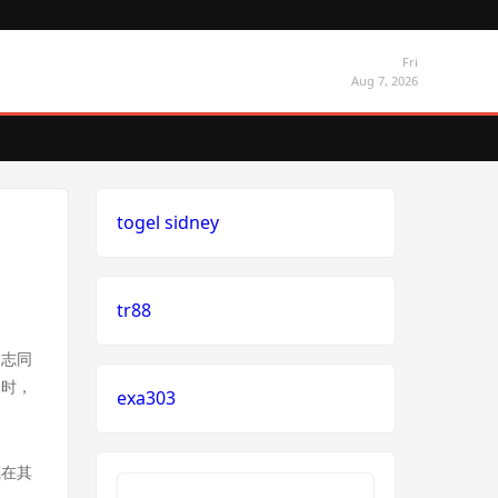
Fri
Aug 7, 2026
togel sidney
tr88
到志同
同时，
exa303
藏在其