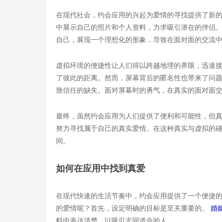
在现代社会，约会应用的兴起为爱情的寻找提供了新
中展示自己的照片和个人资料，力求吸引潜在的伴侣
自己，展现一个理想化的形象，导致在面对面的交流
虚拟环境的便捷性让人们得以跨越地理的界限，迅速
了彼此的距离。然而，屏幕背后的匿名性也带来了问
致信任的缺失。面对屏幕时的勇气，在真实的面对面
最终，虽然约会应用为人们提供了便利和可能性，但
努力寻找属于自己的真实爱情。在这种真实与虚拟的
间。
如何在应用中找到真爱
在现代快速的生活节奏中，约会应用提供了一个便捷
的爱情呢？首先，设定明确的目标是至关重要的。
婚
料中表达清楚，以吸引志同道合的人。