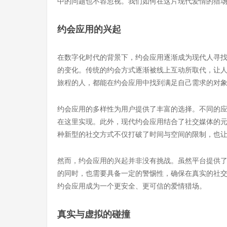
中的问题也不容忽视。我们如何在这片现代爱情的猎
约会应用的兴起
在数字化时代的背景下，约会应用逐渐成为现代人寻
的变化。传统的约会方式逐渐被线上互动所取代，让
旅程的人，都能在约会应用中找到满足自己需求的对
约会应用的多样性为用户提供了丰富的选择。不同的
在这里实现。此外，现代约会应用结合了社交媒体的
种新型的社交方式不仅打破了时间与空间的限制，也
然而，约会应用的兴起并非没有挑战。虽然平台提供
的同时，也需要具备一定的警惕性，确保在真实的社
约会应用成为一个更安全、更可信的爱情猎场。
真实与虚拟的碰撞